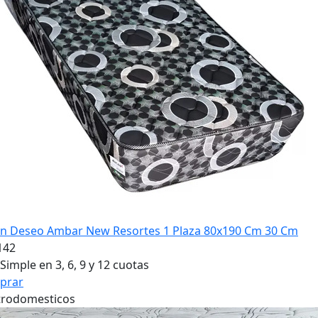
?n Deseo Ambar New Resortes 1 Plaza 80x190 Cm 30 Cm
142
Simple en 3, 6, 9 y 12 cuotas
prar
trodomesticos