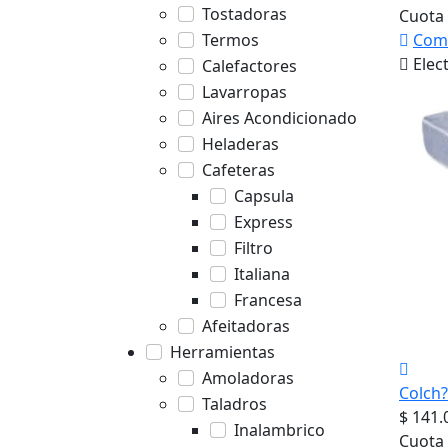
Tostadoras
Cuota 
Com
Termos
Elec
Calefactores
Lavarropas
Aires Acondicionado
Heladeras
Cafeteras
Capsula
Express
Filtro
Italiana
Francesa
Afeitadoras
Herramientas
Amoladoras
Colch
Taladros
$ 141.
Inalambrico
Cuota 