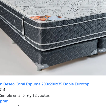
?n Deseo Coral Espuma 200x200x35 Doble Eurotop
514
Simple en 3, 6, 9 y 12 cuotas
prar