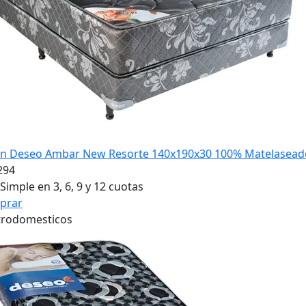
?n Deseo Ambar New Resorte 140x190x30 100% Matelasead
294
Simple en 3, 6, 9 y 12 cuotas
prar
trodomesticos