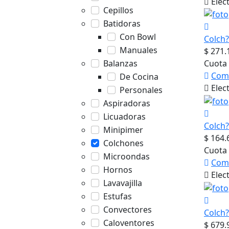
Elec
Cepillos
Batidoras
Con Bowl
Colch
Manuales
$ 271.
Balanzas
Cuota 
Com
De Cocina
Elec
Personales
Aspiradoras
Licuadoras
Colch
Minipimer
$ 164.
Colchones
Cuota 
Microondas
Com
Hornos
Elec
Lavavajilla
Estufas
Convectores
Colch
Caloventores
$ 679.