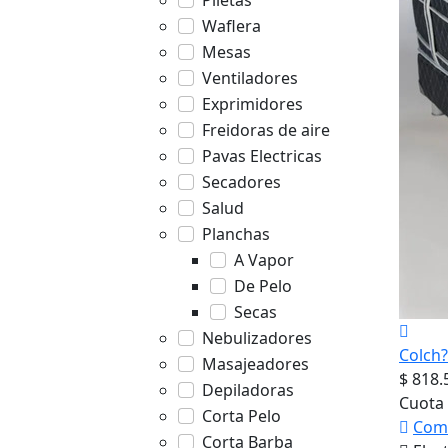
Piletas
Waflera
Mesas
Ventiladores
Exprimidores
Freidoras de aire
Pavas Electricas
Secadores
Salud
Planchas
A Vapor
De Pelo
Secas
Nebulizadores
Colch
Masajeadores
$ 818.
Depiladoras
Cuota 
Corta Pelo
Com
Corta Barba