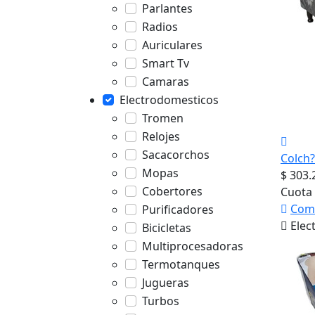
Parlantes
Radios
Auriculares
Smart Tv
Camaras
Electrodomesticos
Tromen
Relojes
Sacacorchos
Colch
Mopas
$ 303.
Cobertores
Cuota 
Com
Purificadores
Elec
Bicicletas
Multiprocesadoras
Termotanques
Jugueras
Turbos