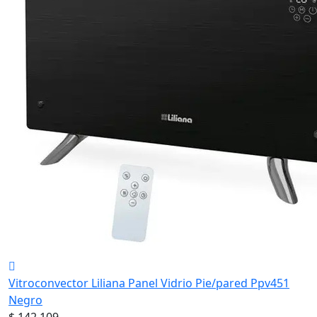
Vitroconvector Liliana Panel Vidrio Pie/pared Ppv451
Negro
$ 142.109