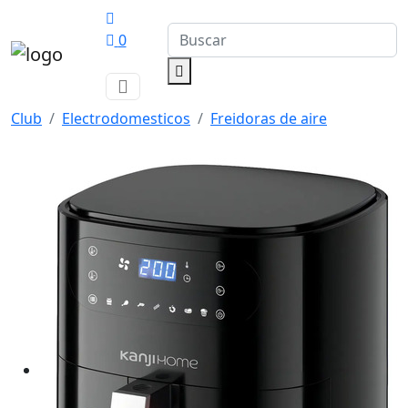
0
Club
Electrodomesticos
Freidoras de aire