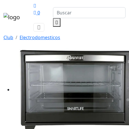
0
Club
Electrodomesticos