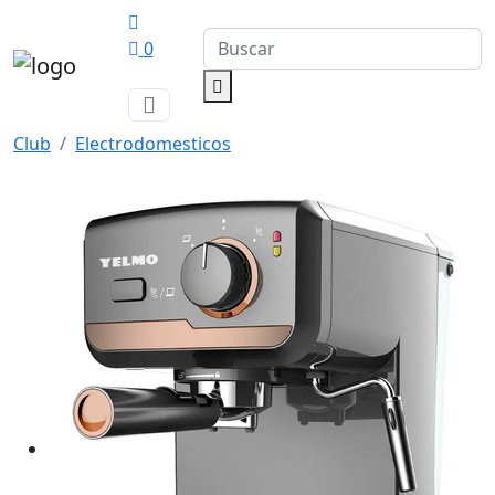
0
Club
Electrodomesticos