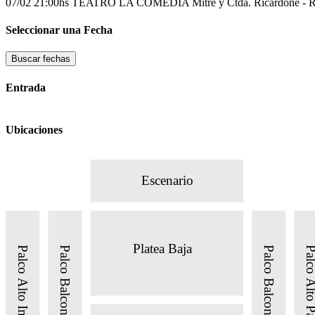
07/02 21:00hs
TEATRO LA COMEDIA
Mitre y Ctda. Ricardone - R
Seleccionar una Fecha
Buscar fechas
Entrada
Ubicaciones
Escenario
Platea Baja
Palco Alto Impar
Palco Balcon Impar
Palco Balcon Par
Palco Alto