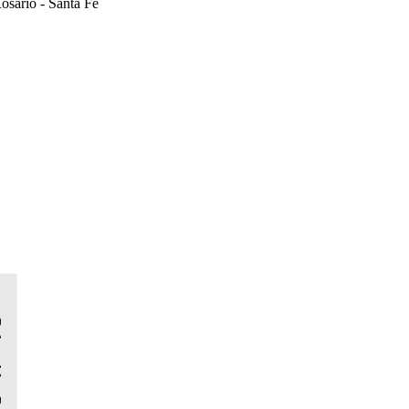
osario - Santa Fe
 Par