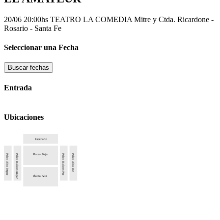
20/06 20:00hs
TEATRO LA COMEDIA
Mitre y Ctda. Ricardone -
Rosario - Santa Fe
Seleccionar una Fecha
Buscar fechas
Entrada
Ubicaciones
Escenario
Platea Baja
Palco Alto Impar
Palco Balcon Impar
Palco Balcon Par
Palco Alto Par
Platea Alta