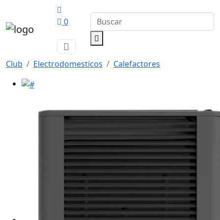
0
Club
Electrodomesticos
Calefactores