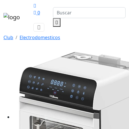
0
Club
Electrodomesticos